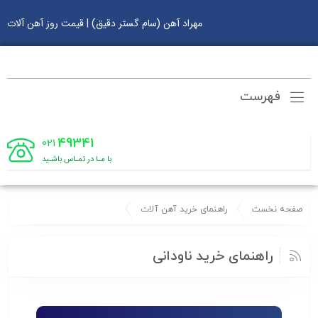
مهراد آهن (سام گستر دقیق) | قیمت روز آهن آلات
فهرست
49341
021
با مـا در تمـاس باشـید
صفحه نخست
راهنمای خرید آهن آلات
راهنمای خرید ناودانی