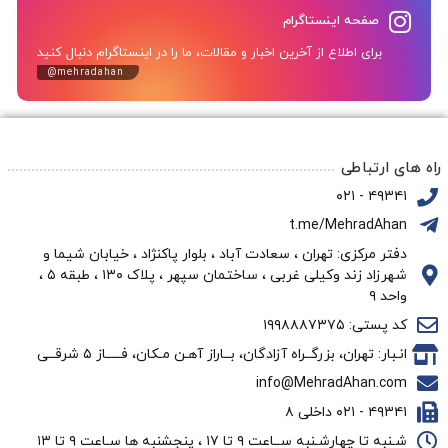
صفحه اینستاگرام
برای اطلاع از آخرین اخبار و مقالات، ما را در اینستاگرام دنبال کنید
@mehradahan
راه های ارتباطی
۴۹۳۴۱ - ۰۲۱
t.me/MehradAhan
دفتر مرکزی: تهران ، سعادت آباد ، بلوار پاکنژاد ، خیابان شیما و
شهرزاد زند وکیلی غربی ، ساختمان سپهر ، پلاک ۱۳۰ ، طبقه ۵ ،
واحد ۹
کد پستی: ۱۹۹۸۸۸۷۳۷۵
انـبار: تهران، بزرگــراه آزادگان، بــاراز آهـن مـکان، فـــــاز ۵ شرقــی
info@MehradAhan.com
۴۹۳۴۱ - ۰۲۱ داخلی ۸
شـنبه تا چهارشـنبه ســاعت ۹ تا ۱۷ ، پنجشنبه ها سـاعت ۹ تا ۱۳