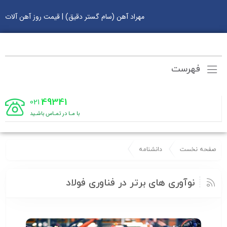
مهراد آهن (سام گستر دقیق) | قیمت روز آهن آلات
فهرست
49341
021
با مـا در تمـاس باشـید
صفحه نخست
دانشنامه
نوآوری های برتر در فناوری فولاد