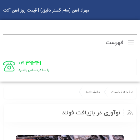
مهراد آهن (سام گستر دقیق) | قیمت روز آهن آلات
فهرست
49341
021
با مـا در تمـاس باشـید
صفحه نخست
دانشنامه
نوآوری در بازیافت فولاد