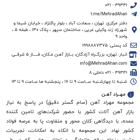
۴۹۳۴۱ - ۰۲۱
t.me/MehradAhan
دفتر مرکزی: تهران ، سعادت آباد ، بلوار پاکنژاد ، خیابان شیما و
شهرزاد زند وکیلی غربی ، ساختمان سپهر ، پلاک ۱۳۰ ، طبقه ۵ ،
واحد ۹
کد پستی: ۱۹۹۸۸۸۷۳۷۵
انـبار: تهران، بزرگــراه آزادگان، بــاراز آهـن مـکان، فـــــاز ۵ شرقــی
info@MehradAhan.com
۴۹۳۴۱ - ۰۲۱ داخلی ۸
شـنبه تا چهارشـنبه ســاعت ۹ تا ۱۷ ، پنجشنبه ها سـاعت ۹ تا ۱۳
مهــراد آهـن
مجموعه مهراد آهن (سام گستر دقيق) در پاسخ به نیاز
بازار آهن‌ آلات کشور با حضور شرکت‌های تامین کننده
عمده، با دیدگاهی کلان محور و متفاوت پا به عرصه فولاد
کشور نهاد. این مجموعه با اتکاء به امکانات، تجربیات