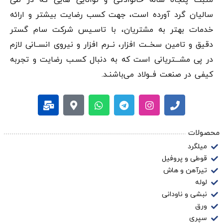
مثبت پنجاه ساله خانوادگی و توانایی هایی که در طی
سالیان گرد آورده است، جهت کسب رضایت بیشتر و ارائه
خدمات بهتر به مشتریان، با تاسـیس شرکت سام گستر
دقيق و تامین سخــت افزار، نــرم افزار و نیروی انســانی لازم
در پی مشـــتریانی است که به دنبال کسـب رضایت و تجربه
کیفی در صنعت فــولاد می‌باشنـد.
محصولات
میلگرد
قوطی و پروفیل
تیرآهن و هاش
لوله
نبشی و ناودانی
ورق
سپری