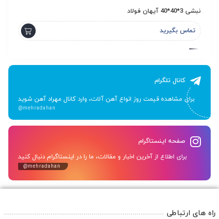
نبشی 3*40*40 آیهان فولاد
ناودانی 
تماس بگیرید
ت
کانال تلگرام
برای مشاهده قیمت روز انواع آهن آلات، وارد کانال مهراد آهن شوید
@mehradahan
صفحه اینستاگرام
برای اطلاع از آخرین اخبار و مقالات، ما را در اینستاگرام دنبال کنید
@mehradahan
راه های ارتباطی