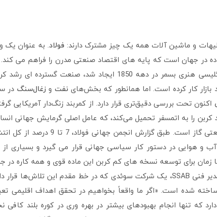
یهات و ماشین آلات همه یک چیز مشترک دارند:
فولاد
. به عنوان یک و
ده در جهان است که پایه های اقتصاد صنعتی مدرن را فراهم می کند. ا
توسط مخترع انگلیسی هنری بسمر در دهه 1850 ایجاد شد، صنعت گسترده
نفت
و
زغال‌سنگ
در سا
اکنون تحت بررسی دقیق‌تری قرار دارد. از کمربند زنگ‌دار آمریکایی گرف
 کربن را به اتمسفر تحمیل می‌کند، که عامل اصلی گرمایش جهانی انسا
خارج از تولید برق، بخش آهن و فولاد بزرگترین تولید کننده صنعتی گاز است. طبق گز
 و هوایی در دستور کار سیاسی جهانی قرار می گیرد و بسیاری از 
 زمان برای توسعه نسخه های کم کربن این ماده قوی و همه کاره در ج
فولاد یک ماده بسیار مهم برای جامعه مدرن است. مارتین پی، مدیر فنی SSAB، یک شرکت سوئدی که در خط مقدم این تلاش‌
ساخته شده است. «اگر ما واقعاً بخواهیم در تحقق اهداف اقلیمی تع
رد که تنها انجام بهبودهای بیشتر در بهره وری در کوره بلند کافی نخ