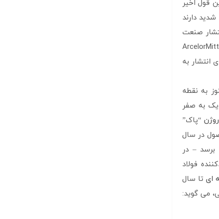
ن قول اخیر
شدید دارند
نتشار صنعت
اسط قرن به نصف کاهش یابد و پس از آن به صفر کاهش یابد. برخی از بزرگترین فولادسازان جهان، از جمله ArcelorMittal،
رای انتشار به
 هنوز به نقطه
دیک به صفر
روژن
“پاک”
دودکش یکپارچه و کند حرکت که 2 میلیارد تن محصول در سال
 برسد – در
ت، آسان نیست. ArcelorMittal، بزرگترین تولیدکننده فولاد
 ای
تا سال
یی، می گوید: