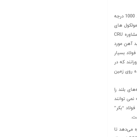
دلیل اینکه فولاد تا این حد کربن بر است به مسیر اصلی استخراج آهن از سنگ معدن آن باز می گردد. کوره های بلند که تا دمای بالای 1000 درجه
ولکول های
اکسیژن را از اکسید آهن حذف می کند. محصول جانبی این واکنش شیمیایی CO2 است. رایان اسمیت، تحلیلگر ارشد در موسسه مشاوره CRU
د آهن مورد
ولاد بسیار
انند که در
ه روی زمین
 مواد خام، ضایعات را ذوب می‌کنند، کوچک‌تر و انعطاف‌پذیرتر هستند و کسری از CO2 کوره‌های بلند را
ا تشکیل می دهند. اما منابع ضایعات محدود است و EAF ها همیشه نمی توانند
ولاد “بکر”
ت.
 می‌دهد تا