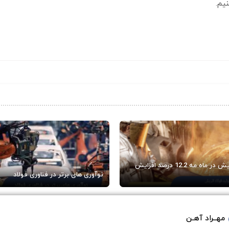
یم.
تولید فولاد اتریش در ماه مه 12.2 درصد افزایش
نوآوری های برتر در فناوری فولاد
مهــراد آهـن