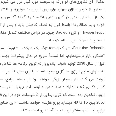
بدنبال آن فناوری‌های نوآورانه به‌سرعت مورد نیاز قرار می گیر
بسیاری از خودروسازان جهان برای روی آوردن به موتورهای الکتر
یکی از مرزهای بعدی در کربن زدایی اقتصاد به گفته آژانس بین
Thyssenkrupp و گروه Baowu چین، در مراح
اصطلاح “صفر خالص” اعلام کرده اند.
Faustine Delasalle، شریک temiq
آمادگی بازار نرسیده‌ایم، اما نسبتاً سریع در حال پیشرفت بوده
قبل از سال 2030 تولید شوند. بلندپروازانه ترین برنامه ها شامل دور شدن از اصل تبدیل سنگ به فلز کشف شده در عصر آهن با
تولید می کند، کار بسیار بزرگی خواهد بود. از جمله موانع، س
اروپا، تخمین زده است که کربن زدایی از تأسیسات خود در این ق
2050 بین 15 تا 40 میلیارد یورو هزینه خواهد داشت.
ارزان نیست و مشتریان ما باید آماده پرداخت باشند.