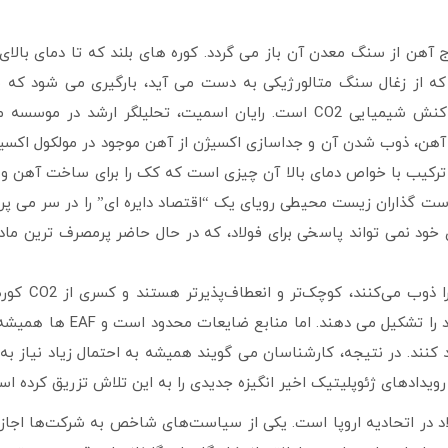
که از زغال سنگ متالورژیکی به دست می آید، بارگیری می شود که م
 آهن، ذوب شدن آن و جداسازی اکسیژن از آهن موجود در مولکول اکسی
 ترکیب با خواص دمای بالا آن چیزی است که کک را برای ساخت آهن و ف
 گذاران زیست محیطی رویای یک “اقتصاد دایره ای” را در سر می پرور
خود نمی تواند پاسخی برای فولاد، که در حال حاضر پرمصرف ترین ماد
کوره‌های قوس الکتریکی که به جای تبدیل
منتشر می‌کنند. امروزه آنها کمتر از 30 درصد از تولید جهانی فولاد ر
 کنند. در نتیجه، کارشناسان می گویند همیشه به احتمال زیاد نیاز به ف
ویدادهای ژئوپلیتیک اخیر انگیزه جدیدی را به این تلاش تزریق کرده اس
ولاد در اتحادیه اروپا است. یکی از سیاست‌های شاخص به شرکت‌ها اجازه