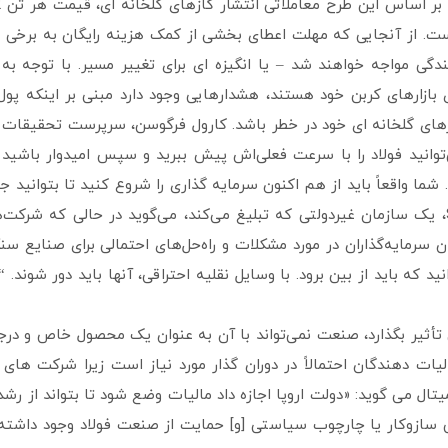
بر شده و به نزدیک به 40 یورو رسیده است. از آنجایی که مهلت اعطای بخشی از کمک هزینه رایگان به ب
ندگی مواجه خواهند شد – یا انگیزه ای برای تغییر مسیر. با توجه به 
زی بازارهای کربن خود هستند، هشدارهایی وجود دارد مبنی بر اینکه پول
زهای گلخانه ای خود در خطر باشد. کارول فرگوسن، سرپرست تحقیقات س
 «نمی‌توانید فولاد را با سرعت فعلی‌اش پیش ببرید و سپس امیدوار باشی
ما واقعاً باید از هم اکنون سرمایه گذاری را شروع کنید تا بتوانید ج
ولفگانگ کوهن، مدیر استراتژی‌های بخش مالی در ShareAction، یک سازمان غیردولتی که تبلیغ می‌کند، می‌گوید در حال
 سرمایه‌گذاران در مورد مشکلات و راه‌حل‌های احتمالی برای صنایع سن
که باید از بین برود. با وسایل نقلیه احتراقی، آنها باید دور شوند. “ب
ایی تأثیر بگذارد، صنعت نمی‌تواند با آن به عنوان یک محصول خاص و درج
یات دهندگان احتمالاً در دوران گذار مورد نیاز است زیرا شرکت های
یتال می گوید: «دولت اروپا اجازه داد مالیات وضع شود تا بتواند از رش
 سازوکار یا چارچوب سیاستی [و] حمایت از صنعت فولاد وجود داشته 