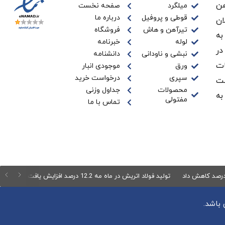
ن‌
میلگرد
صفحه نخست
قوطی و پروفیل
درباره ما
ان
تیرآهن و هاش
فروشگاه
به
لوله
خبرنامه
در
نبشی و ناودانی
دانشنامه
ات
ورق
موجودی انبار
سپری
درخواست خرید
ـت
محصولات
جداول وزنی
به
مفتولی
تماس با ما
تولید فولاد اتریش در ماه مه 12.2 درصد افزایش یافت
صادرات فولاد چین در ماه مه .9
باشد.