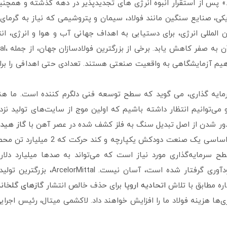
ند.» پس از استقرار انبوه انرژی های تجدیدپذیر در دهه گذشته و همچنی
یکی، صنایع سنگین مانند فولاد، سیمان و پتروشیمی که نیاز به گرمای 
 المللی انرژی، برای دستیابی به اهداف جهانی آب و هوا و انرژی، ا
فولاد باید حداقل تا او
ل مختلف تبدیل مفاهیم آزمایشگاهی به واقعیت صنعتی هستند. تعدادی حتی اهدافی را ب
Sys، یک شرکت مشاوره و سرمایه گذاری، می گوید که سطح توسعه فنی دلگرم کننده است. ما
 و می‌توانیم انتظار داشته باشیم که اولین موج از سایت‌های تولید نز
گاز هید
به عنوان منبع انرژی جایگزین جدید است. با این حال، تعمیرات اساسی یک صنعت 
طح سرمایه‌گذاری مورد نیاز است که می‌تواند به صدها میلیارد دلار
کسب‌وکاری که با مازاد عرضه مزمن و نوسانات بی‌ثبات در سودآوری گرفتار شده اس
اره مطابق با تلاش
اتحادیه اروپا
برای حذف خالص انتشار
گازهای گلخانه
 «این فناوری‌ها هزینه فولاد ما را افزایش خواهند داد. لاکشمی میتال، رئیس اجرا