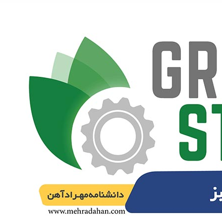
نبشی 3*40*40 اشتهارد
تماس بگیرید