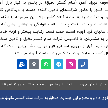
وعه مهراد آهن (سام گستر دقيق) در پاسخ به نیاز بازار آه
ت کشور با حضور شرکت‌های تامین کننده عمده، با دیدگاهی کل
ر و متفاوت پا به عرصه فولاد کشور نهاد. این مجموعه با اتکاء 
انات، تجربیات مثبت پنجاه ساله خانوادگی و توانایی هایی که 
سالیان گرد آورده است، جهت کسب رضایت بیشتر و ارائه خدم
ر به مشتریان، با تاسـیس شرکت سام گستر دقيق و تامین سخـ
ار، نــرم افزار و نیروی انســانی لازم در پی مشـــتریانی است که 
ال کسـب رضایت و تجربه کیفی در صنعت فــولاد می‌باشنـد.
استرالیا در ماه جولای صادرات سنگ آهن و گندله را 8.9 درصد کاهش داد
وق مادی و معنوی این وبسایت متعلق به شرکت
سـام گسـتر دقیـق
می 