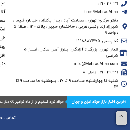
مجم
۴۹۳۴۱ - ۰۲۱
آلا
t.me/MehradAhan
محو
دفتر مرکزی: تهران ، سعادت آباد ، بلوار پاکنژاد ، خیابان شیما و
شهرزاد زند وکیلی غربی ، ساختمان سپهر ، پلاک ۱۳۰ ، طبقه ۵
امک
، واحد ۹
طی 
کد پستی: ۱۹۹۸۸۸۷۳۷۵
بهت
انـبار: تهران، بزرگــراه آزادگان، بــاراز آهـن مـکان، فـــــاز ۵
افز
شرقــی
دنب
info@MehradAhan.com
۴۹۳۴۱ - ۰۲۱ داخلی ۸
شـنبه تا چهارشـنبه ســاعت ۹ تا ۱۷ ، پنجشنبه ها سـاعت ۹ تا
۱۳
آخرین اخبار بازار فولاد ایران و جهان
شرکت نوکور (Nucor) قیمت فولاد نورد ضخیم را از ماه نوامبر 60 دلار در هر تن افزایش می‌دهد
تمامی حق