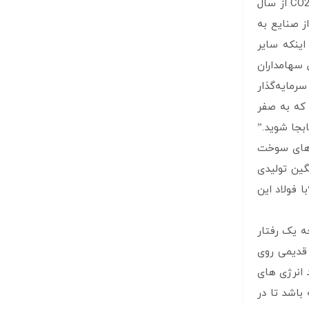
گواهی‌هایی را برای پوشش آلودگی کربنی خود بخرند و بفروشند. بر اساس این طرح معاملاتی انتشار گازهای گلخانه ای، قیمت هر تن CO2 از سال
رخی از صنایع به
اینکه سایر
 سهامداران
رمایه‌گذار
د که به صفر
ابجا شوید.”
ی که شرکت‌های سوخت
گین تولیدی
ا فولاد این
ه یک رفتار
 قدیمی روی
د انرژی های
باشد تا در