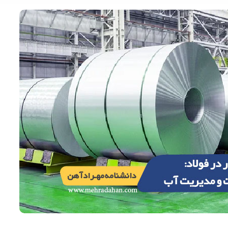
نبشی 3*40*40 اشتهارد
تماس بگیرید