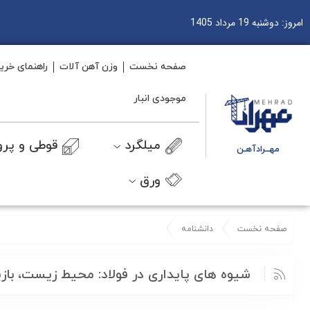
امروز: دوشنبه 19 مرداد 1405
صفحه نخست
وزن آهن آلات
راهنمای خری
موجودی انبار
میلگرد
قوطی و پرو
مهــرادآهـن
ورق
صفحه نخست
دانشنامه
شیوه های پایداری در فولاد: محیط زیست، با