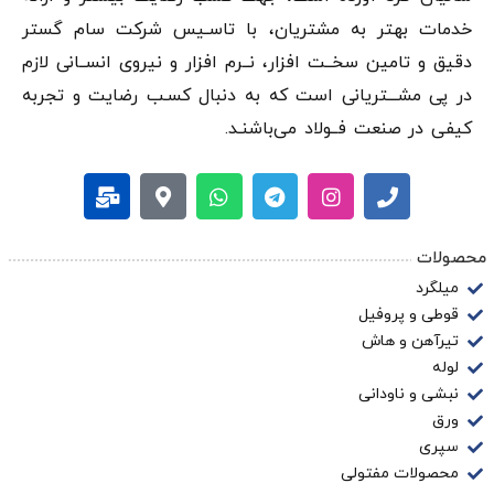
خدمات بهتر به مشتریان، با تاسـیس شرکت سام گستر
دقيق و تامین سخــت افزار، نــرم افزار و نیروی انســانی لازم
در پی مشـــتریانی است که به دنبال کسـب رضایت و تجربه
کیفی در صنعت فــولاد می‌باشنـد.
محصولات
میلگرد
قوطی و پروفیل
تیرآهن و هاش
لوله
نبشی و ناودانی
ورق
سپری
محصولات مفتولی