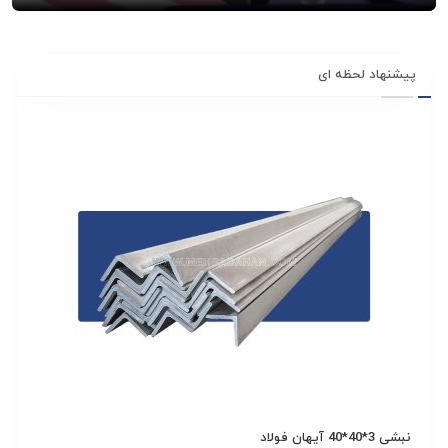
پیشنهاد لحظه ای
نبشی 3*40*40 آیهان فولاد
ناودانی 