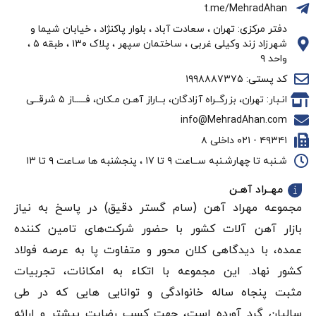
t.me/MehradAhan
دفتر مرکزی: تهران ، سعادت آباد ، بلوار پاکنژاد ، خیابان شیما و
شهرزاد زند وکیلی غربی ، ساختمان سپهر ، پلاک ۱۳۰ ، طبقه ۵ ،
واحد ۹
کد پستی: ۱۹۹۸۸۸۷۳۷۵
انـبار: تهران، بزرگــراه آزادگان، بــاراز آهـن مـکان، فـــــاز ۵ شرقــی
info@MehradAhan.com
۴۹۳۴۱ - ۰۲۱ داخلی ۸
شـنبه تا چهارشـنبه ســاعت ۹ تا ۱۷ ، پنجشنبه ها سـاعت ۹ تا ۱۳
مهــراد آهـن
مجموعه مهراد آهن (سام گستر دقيق) در پاسخ به نیاز
بازار آهن‌ آلات کشور با حضور شرکت‌های تامین کننده
عمده، با دیدگاهی کلان محور و متفاوت پا به عرصه فولاد
کشور نهاد. این مجموعه با اتکاء به امکانات، تجربیات
مثبت پنجاه ساله خانوادگی و توانایی هایی که در طی
سالیان گرد آورده است، جهت کسب رضایت بیشتر و ارائه