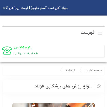
مهراد آهن (سام گستر دقیق) | قیمت روز آهن آلات
فهرست
49341
021
با مـا در تمـاس باشـید
صفحه نخست
دانشنامه
انواع روش های برشکاری فولاد