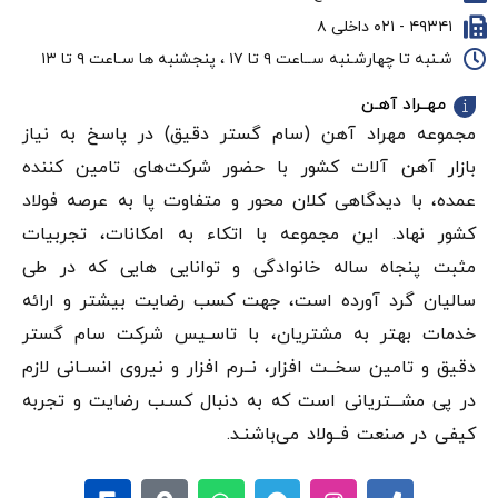
۴۹۳۴۱ - ۰۲۱ داخلی ۸
شـنبه تا چهارشـنبه ســاعت ۹ تا ۱۷ ، پنجشنبه ها سـاعت ۹ تا ۱۳
مهــراد آهـن
مجموعه مهراد آهن (سام گستر دقيق) در پاسخ به نیاز
بازار آهن‌ آلات کشور با حضور شرکت‌های تامین کننده
عمده، با دیدگاهی کلان محور و متفاوت پا به عرصه فولاد
کشور نهاد. این مجموعه با اتکاء به امکانات، تجربیات
مثبت پنجاه ساله خانوادگی و توانایی هایی که در طی
سالیان گرد آورده است، جهت کسب رضایت بیشتر و ارائه
خدمات بهتر به مشتریان، با تاسـیس شرکت سام گستر
دقيق و تامین سخــت افزار، نــرم افزار و نیروی انســانی لازم
در پی مشـــتریانی است که به دنبال کسـب رضایت و تجربه
کیفی در صنعت فــولاد می‌باشنـد.