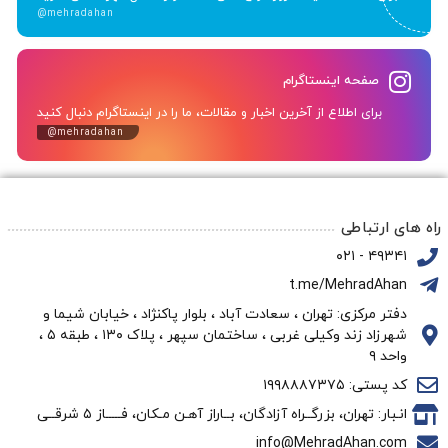
@mehradahan
صفحه اینستاگرام
برای اطلاع از آخرین اخبار و مقالات، ما را در اینستاگرام دنبال کنید
@mehradahan
راه های ارتباطی
۴۹۳۴۱ - ۰۲۱
t.me/MehradAhan
دفتر مرکزی: تهران ، سعادت آباد ، بلوار پاکنژاد ، خیابان شیما و
شهرزاد زند وکیلی غربی ، ساختمان سپهر ، پلاک ۱۳۰ ، طبقه ۵ ،
واحد ۹
کد پستی: ۱۹۹۸۸۸۷۳۷۵
انـبار: تهران، بزرگــراه آزادگان، بــاراز آهـن مـکان، فـــــاز ۵ شرقــی
info@MehradAhan.com