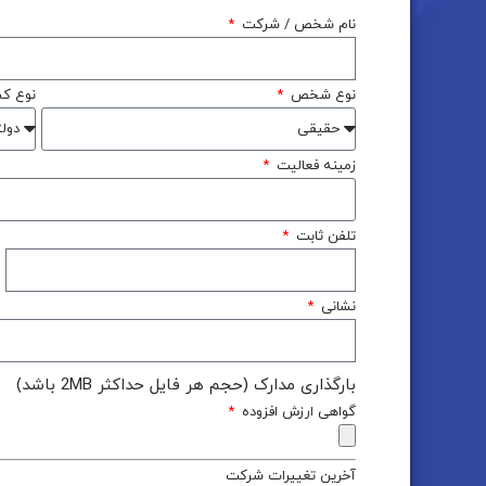
نام شخص / شرکت
نوع شخص
نوع ک
زمینه فعالیت
تلفن ثابت
نشانی
بارگذاری مدارک (حجم هر فایل حداکثر 2MB باشد)
گواهی ارزش افزوده
آخرین تغییرات شرکت